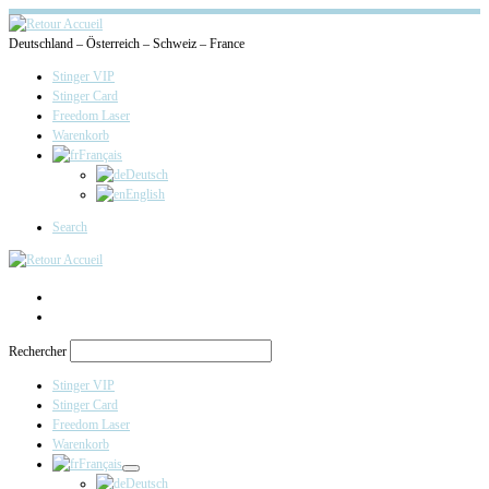
Deutschland – Österreich – Schweiz – France
Stinger VIP
Stinger Card
Freedom Laser
Warenkorb
Français
Deutsch
English
Search
Rechercher
Stinger VIP
Stinger Card
Freedom Laser
Warenkorb
Français
Deutsch