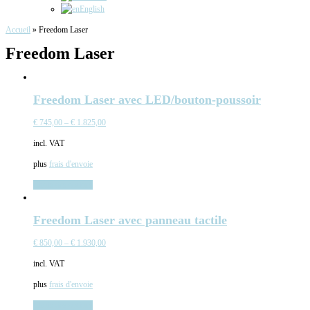
English
Accueil
»
Freedom Laser
Freedom Laser
Freedom Laser avec LED/bouton-poussoir
€
745,00
–
€
1.825,00
incl. VAT
plus
frais d'envoie
Choix des options
Freedom Laser avec panneau tactile
€
850,00
–
€
1.930,00
incl. VAT
plus
frais d'envoie
Choix des options