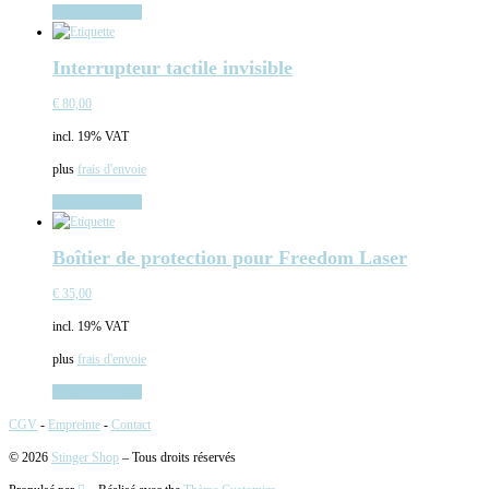
Ajouter au panier
Interrupteur tactile invisible
€
80,00
incl. 19% VAT
plus
frais d'envoie
Ajouter au panier
Boîtier de protection pour Freedom Laser
€
35,00
incl. 19% VAT
plus
frais d'envoie
Ajouter au panier
CGV
-
Empreinte
-
Contact
© 2026
Stinger Shop
– Tous droits réservés