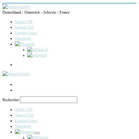
Deutschland – Österreich – Schweiz – France
Stinger VIP
Stinger Card
Freedom Laser
Warenkorb
Français
Deutsch
English
Search
Rechercher
Stinger VIP
Stinger Card
Freedom Laser
Warenkorb
Français
Deutsch