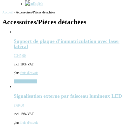
English
Accueil
»
Accessoires/Pièces détachées
Accessoires/Pièces détachées
Support de plaque d’immatriculation avec laser
latéral
€
345,00
incl. 19% VAT
plus
frais d'envoie
Ajouter au panier
Signalisation externe par faisceau lumineux LED
€
69,00
incl. 19% VAT
plus
frais d'envoie