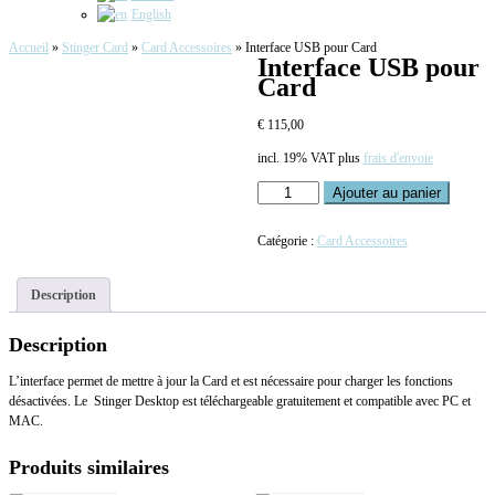
English
Accueil
»
Stinger Card
»
Card Accessoires
»
Interface USB pour Card
Interface USB pour
Card
€
115,00
incl. 19% VAT
plus
frais d'envoie
quantité
Ajouter au panier
de
Interface
Catégorie :
Card Accessoires
USB
pour
Card
Description
Description
L’interface permet de mettre à jour la Card et est nécessaire pour charger les fonctions
désactivées. Le Stinger Desktop est téléchargeable gratuitement et compatible avec PC et
MAC.
Produits similaires