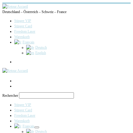
Deutschland – Österreich – Schweiz – France
Stinger VIP
Stinger Card
Freedom Laser
Warenkorb
Français
Deutsch
English
Search
Rechercher
Stinger VIP
Stinger Card
Freedom Laser
Warenkorb
Français
Deutsch