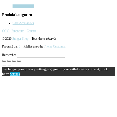
Ajouter au panier
Produktkategorien
Card Accessoires
CGV
-
Empreinte
-
Contact
© 2026
Stinger Shop
– Tous droits réservés
Propulsé par
– Réalisé avec the
Thème Customizr
Rechercher
To change your privacy setting, e.g. granting or withdrawing consent, click
here:
Settings