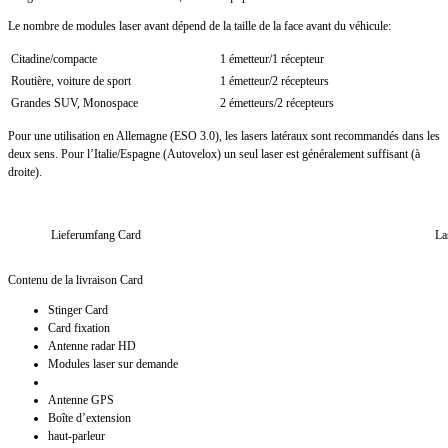
Le nombre de modules laser avant dépend de la taille de la face avant du véhicule:
Citadine/compacte
1 émetteur/1 récepteur
Routière, voiture de sport
1 émetteur/2 récepteurs
Grandes SUV, Monospace
2 émetteurs/2 récepteurs
Pour une utilisation en Allemagne (ESO 3.0), les lasers latéraux sont recommandés dans les
deux sens. Pour l’Italie/Espagne (Autovelox) un seul laser est généralement suffisant (à
droite).
Lieferumfang Card
La
Contenu de la livraison Card
Stinger Card
Card fixation
Antenne radar HD
Modules laser sur demande
Antenne GPS
Boîte d’extension
haut-parleur