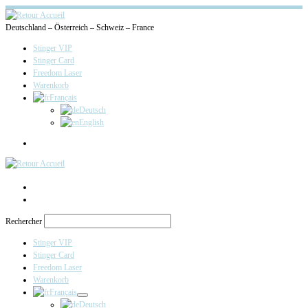
Deutschland – Österreich – Schweiz – France
Stinger VIP
Stinger Card
Freedom Laser
Warenkorb
Français
Deutsch
English
Search
Rechercher
Stinger VIP
Stinger Card
Freedom Laser
Warenkorb
Français
Deutsch