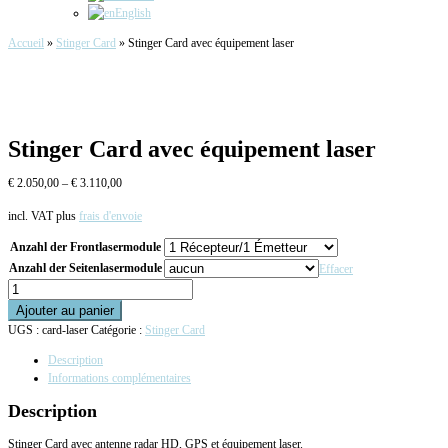
English
Accueil
»
Stinger Card
»
Stinger Card avec équipement laser
Stinger Card avec équipement laser
€
2.050,00
–
€
3.110,00
incl. VAT
plus
frais d'envoie
Anzahl der Frontlasermodule
Anzahl der Seitenlasermodule
Effacer
quantité
de
Ajouter au panier
Stinger
UGS :
card-laser
Catégorie :
Stinger Card
Card
avec
Description
équipement
Informations complémentaires
laser
Description
Stinger Card avec antenne radar HD, GPS et équipement laser.