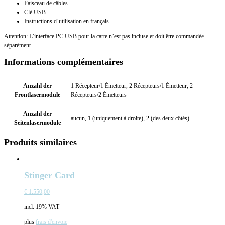
Faisceau de câbles
Clé USB
Instructions d’utilisation en français
Attention: L’interface PC USB pour la carte n’est pas incluse et doit être commandée
séparément.
Informations complémentaires
Anzahl der
1 Récepteur/1 Émetteur, 2 Récepteurs/1 Émetteur, 2
Frontlasermodule
Récepteurs/2 Émetteurs
Anzahl der
aucun, 1 (uniquement à droite), 2 (des deux côtés)
Seitenlasermodule
Produits similaires
Stinger Card
€
1.550,00
incl. 19% VAT
plus
frais d'envoie