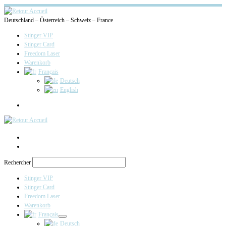
Deutschland – Österreich – Schweiz – France
Stinger VIP
Stinger Card
Freedom Laser
Warenkorb
Français
Deutsch
English
Search
Rechercher
Stinger VIP
Stinger Card
Freedom Laser
Warenkorb
Français
Deutsch