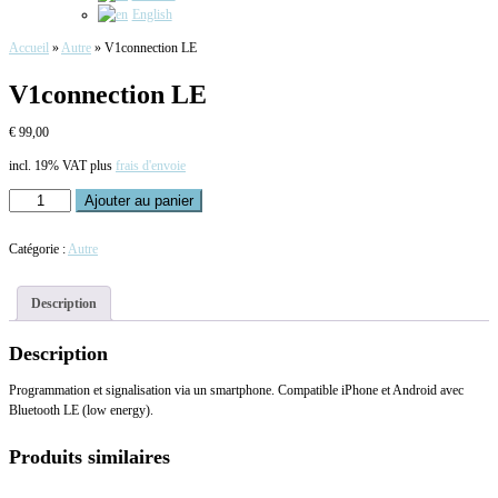
English
Accueil
»
Autre
»
V1connection LE
V1connection LE
€
99,00
incl. 19% VAT
plus
frais d'envoie
quantité
Ajouter au panier
de
V1connection
Catégorie :
Autre
LE
Description
Description
Programmation et signalisation via un smartphone. Compatible iPhone et Android avec
Bluetooth LE (low energy).
Produits similaires