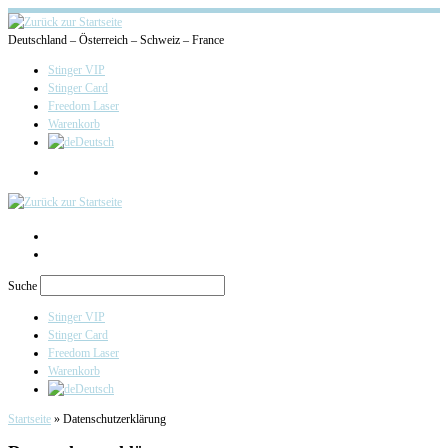
Deutschland – Österreich – Schweiz – France
Stinger VIP
Stinger Card
Freedom Laser
Warenkorb
Deutsch
Search
Suche
Stinger VIP
Stinger Card
Freedom Laser
Warenkorb
Deutsch
Startseite
»
Datenschutzerklärung