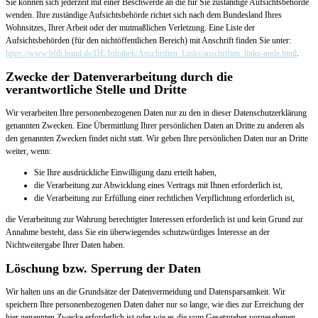
Sie können sich jederzeit mit einer Beschwerde an die für Sie zuständige Aufsichtsbehörde
wenden. Ihre zuständige Aufsichtsbehörde richtet sich nach dem Bundesland Ihres
Wohnsitzes, Ihrer Arbeit oder der mutmaßlichen Verletzung. Eine Liste der
Aufsichtsbehörden (für den nichtöffentlichen Bereich) mit Anschrift finden Sie unter:
https://www.bfdi.bund.de/DE/Infothek/Anschriften_Links/anschriften_links-node.html
.
Zwecke der Datenverarbeitung durch die
verantwortliche Stelle und Dritte
Wir verarbeiten Ihre personenbezogenen Daten nur zu den in dieser Datenschutzerklärung
genannten Zwecken. Eine Übermittlung Ihrer persönlichen Daten an Dritte zu anderen als
den genannten Zwecken findet nicht statt. Wir geben Ihre persönlichen Daten nur an Dritte
weiter, wenn:
Sie Ihre ausdrückliche Einwilligung dazu erteilt haben,
die Verarbeitung zur Abwicklung eines Vertrags mit Ihnen erforderlich ist,
die Verarbeitung zur Erfüllung einer rechtlichen Verpflichtung erforderlich ist,
die Verarbeitung zur Wahrung berechtigter Interessen erforderlich ist und kein Grund zur
Annahme besteht, dass Sie ein überwiegendes schutzwürdiges Interesse an der
Nichtweitergabe Ihrer Daten haben.
Löschung bzw. Sperrung der Daten
Wir halten uns an die Grundsätze der Datenvermeidung und Datensparsamkeit. Wir
speichern Ihre personenbezogenen Daten daher nur so lange, wie dies zur Erreichung der
hier genannten Zwecke erforderlich ist oder wie es die vom Gesetzgeber vorgesehenen