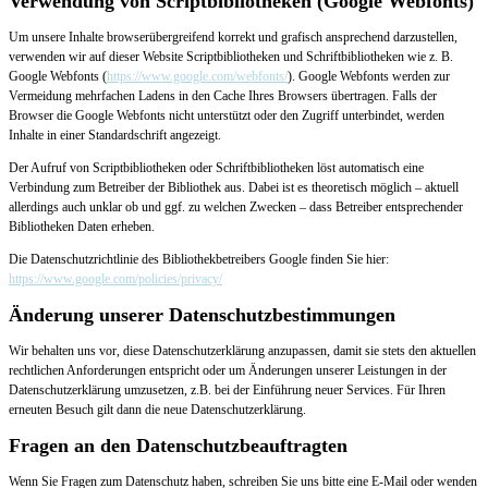
Verwendung von Scriptbibliotheken (Google Webfonts)
Um unsere Inhalte browserübergreifend korrekt und grafisch ansprechend darzustellen,
verwenden wir auf dieser Website Scriptbibliotheken und Schriftbibliotheken wie z. B.
Google Webfonts (
https://www.google.com/webfonts/
). Google Webfonts werden zur
Vermeidung mehrfachen Ladens in den Cache Ihres Browsers übertragen. Falls der
Browser die Google Webfonts nicht unterstützt oder den Zugriff unterbindet, werden
Inhalte in einer Standardschrift angezeigt.
Der Aufruf von Scriptbibliotheken oder Schriftbibliotheken löst automatisch eine
Verbindung zum Betreiber der Bibliothek aus. Dabei ist es theoretisch möglich – aktuell
allerdings auch unklar ob und ggf. zu welchen Zwecken – dass Betreiber entsprechender
Bibliotheken Daten erheben.
Die Datenschutzrichtlinie des Bibliothekbetreibers Google finden Sie hier:
https://www.google.com/policies/privacy/
Änderung unserer Datenschutzbestimmungen
Wir behalten uns vor, diese Datenschutzerklärung anzupassen, damit sie stets den aktuellen
rechtlichen Anforderungen entspricht oder um Änderungen unserer Leistungen in der
Datenschutzerklärung umzusetzen, z.B. bei der Einführung neuer Services. Für Ihren
erneuten Besuch gilt dann die neue Datenschutzerklärung.
Fragen an den Datenschutzbeauftragten
Wenn Sie Fragen zum Datenschutz haben, schreiben Sie uns bitte eine E-Mail oder wenden