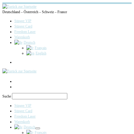
Deutschland – Österreich – Schweiz – France
Stinger VIP
Stinger Card
Freedom Laser
Warenkorb
Deutsch
Français
English
Search
Suche
Stinger VIP
Stinger Card
Freedom Laser
Warenkorb
Deutsch
Français