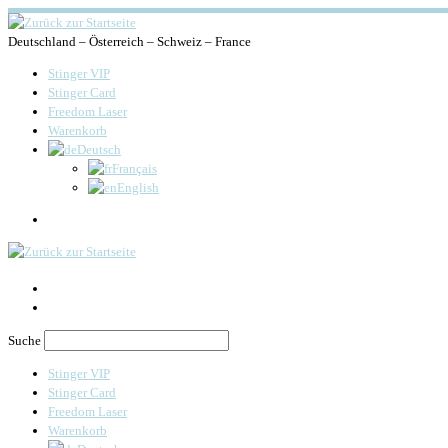
Deutschland – Österreich – Schweiz – France
Stinger VIP
Stinger Card
Freedom Laser
Warenkorb
Deutsch
Français
English
Search
Suche
Stinger VIP
Stinger Card
Freedom Laser
Warenkorb