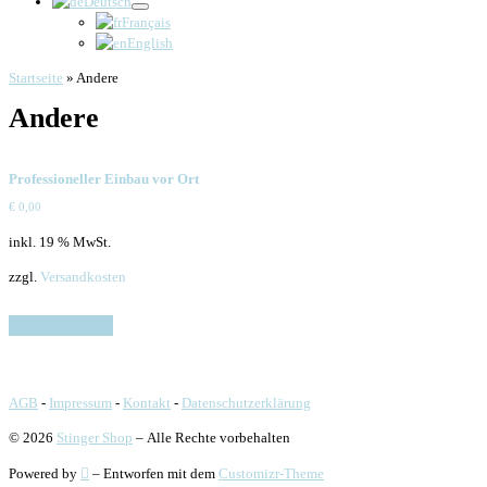
Deutsch
Français
English
Startseite
»
Andere
Andere
Professioneller Einbau vor Ort
€
0,00
inkl. 19 % MwSt.
zzgl.
Versandkosten
In den Warenkorb
AGB
-
Impressum
-
Kontakt
-
Datenschutzerklärung
© 2026
Stinger Shop
– Alle Rechte vorbehalten
Powered by
– Entworfen mit dem
Customizr-Theme