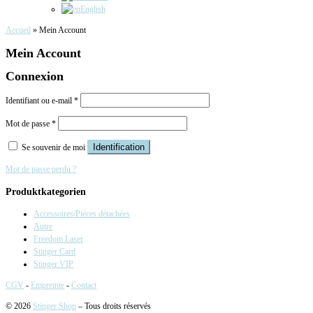
English
Accueil
»
Mein Account
Mein Account
Connexion
Identifiant ou e-mail
*
Mot de passe
*
Identification
Se souvenir de moi
Mot de passe perdu ?
Produktkategorien
Accessoires/Pièces détachées
Autre
Freedom Laser
Stinger Card
Stinger VIP
CGV
-
Empreinte
-
Contact
© 2026
Stinger Shop
– Tous droits réservés