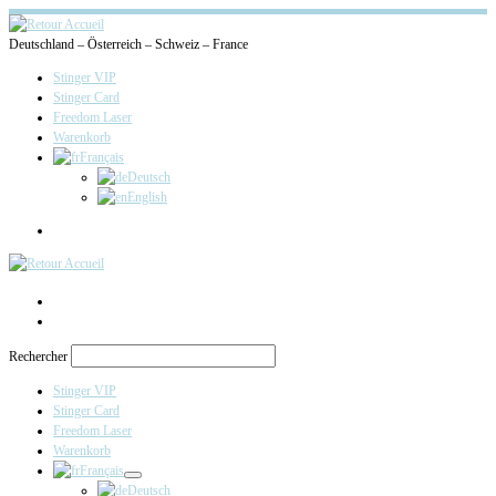
Deutschland – Österreich – Schweiz – France
Stinger VIP
Stinger Card
Freedom Laser
Warenkorb
Français
Deutsch
English
Search
Rechercher
Stinger VIP
Stinger Card
Freedom Laser
Warenkorb
Français
Deutsch