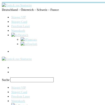
Deutschland – Österreich – Schweiz – France
Stinger VIP
Stinger Card
Freedom Laser
Warenkorb
Deutsch
Français
English
Search
Suche
Stinger VIP
Stinger Card
Freedom Laser
Warenkorb