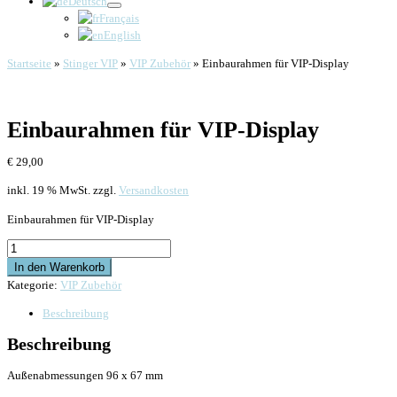
Deutsch
Français
English
Startseite
»
Stinger VIP
»
VIP Zubehör
»
Einbaurahmen für VIP-Display
Einbaurahmen für VIP-Display
€
29,00
inkl. 19 % MwSt.
zzgl.
Versandkosten
Einbaurahmen für VIP-Display
Einbaurahmen
für
In den Warenkorb
VIP-
Kategorie:
VIP Zubehör
Display
Beschreibung
Menge
Beschreibung
Außenabmessungen 96 x 67 mm