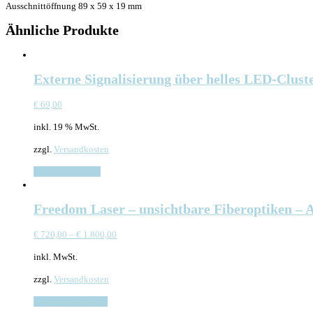
Ausschnittöffnung 89 x 59 x 19 mm
Ähnliche Produkte
Externe Signalisierung über helles LED-Clust
€
69,00
inkl. 19 % MwSt.
zzgl.
Versandkosten
In den Warenkorb
Freedom Laser – unsichtbare Fiberoptiken – 
€
720,00
–
€
1.800,00
inkl. MwSt.
zzgl.
Versandkosten
Ausführung wählen