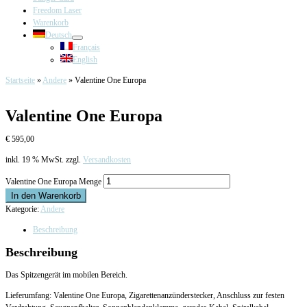
Freedom Laser
Warenkorb
Deutsch
Français
English
Startseite
»
Andere
»
Valentine One Europa
Valentine One Europa
€
595,00
inkl. 19 % MwSt.
zzgl.
Versandkosten
Valentine One Europa Menge
In den Warenkorb
Kategorie:
Andere
Beschreibung
Beschreibung
Das Spitzengerät im mobilen Bereich.
Lieferumfang: Valentine One Europa, Zigarettenanzünderstecker, Anschluss zur festen