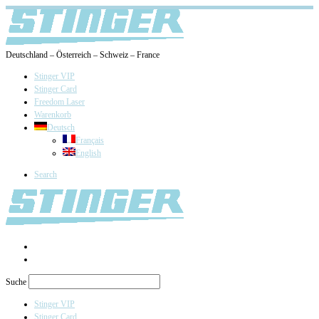
Deutschland – Österreich – Schweiz – France
Stinger VIP
Stinger Card
Freedom Laser
Warenkorb
Deutsch
Français
English
Search
Suche
Stinger VIP
Stinger Card