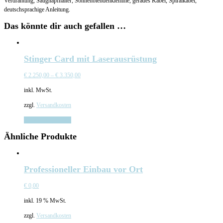
Verdrahtung, Saugnapfhalter, Sonnenblendenklemme, gerades Kabel, Spiralkabel,
deutschsprachige Anleitung.
Das könnte dir auch gefallen …
Stinger Card mit Laserausrüstung
€
2.250,00
–
€
3.350,00
inkl. MwSt.
zzgl.
Versandkosten
Ausführung wählen
Ähnliche Produkte
Professioneller Einbau vor Ort
€
0,00
inkl. 19 % MwSt.
zzgl.
Versandkosten