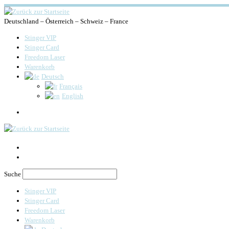
Deutschland – Österreich – Schweiz – France
Stinger VIP
Stinger Card
Freedom Laser
Warenkorb
Deutsch
Français
English
Search
Suche
Stinger VIP
Stinger Card
Freedom Laser
Warenkorb