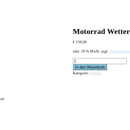
Motorrad Wetters
€
159,00
inkl. 19 % MwSt.
zzgl.
Versandkost
Motorrad
Wetterschutz-
In den Warenkorb
Kit
Kategorie:
Andere
für
Valentine
One
Menge
bel