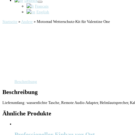
Deutsch
Français
English
Startseite
»
Andere
»
Motorrad Wetterschutz-Kit für Valentine One
Beschreibung
Beschreibung
Lieferumfang: wasserdichte Tasche, Remote Audio Adapter, Helmlautsprecher, Ka
Ähnliche Produkte
Professioneller Einbau vor Ort